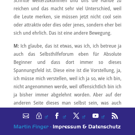
Schritte weiterzukommen und uns die Hände zu
reichen und das macht sehr viel Unterschied, weil
die Leute merken, sie müssen jetzt nicht cool sein
oder attraktiv oder dies oder jenes, sondern eher bei
sich und ehrlich. Das ist eine andere Bewegung.
M:
Ich glaube, das ist etwas, was ich, ich betreue ja
auch das Selbsthilfeforum eben für Absolute
Beginner und dass dort immer so dieses
Spannungsfeld ist. Diese eine ist die Vorstellung, ja,
ich müsse mich verstellen, weil ich ja so, wie ich bin,
nicht angenommen werde, weil offensichtlich bin ich
ja bisher immer abgelehnt worden. Aber auf der
anderen Seite dieses man selbst sein, was auch
immer das dann am Ende bedeutet, weil wer ist man
selbst schon? Weil unter diesen vielen Schichten, die
Martin Finger -
Impressum & Datenschutz
ich sozusagen aufbaue, wann weiß ich denn