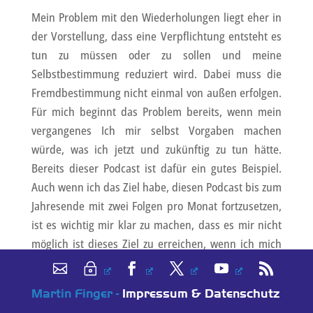
Mein Problem mit den Wiederholungen liegt eher in
der Vorstellung, dass eine Verpflichtung entsteht es
tun zu müssen oder zu sollen und meine
Selbstbestimmung reduziert wird. Dabei muss die
Fremdbestimmung nicht einmal von außen erfolgen.
Für mich beginnt das Problem bereits, wenn mein
vergangenes Ich mir selbst Vorgaben machen
würde, was ich jetzt und zukünftig zu tun hätte.
Bereits dieser Podcast ist dafür ein gutes Beispiel.
Auch wenn ich das Ziel habe, diesen Podcast bis zum
Jahresende mit zwei Folgen pro Monat fortzusetzen,
ist es wichtig mir klar zu machen, dass es mir nicht
möglich ist dieses Ziel zu erreichen, wenn ich mich
dazu unter Druck setzen oder gar zwingen wollte.
Ich kann nicht sicher sagen, ob ich schon immer
Martin Finger -
Impressum & Datenschutz
dieses sehr starke Bedürfnis nach Autonomie und