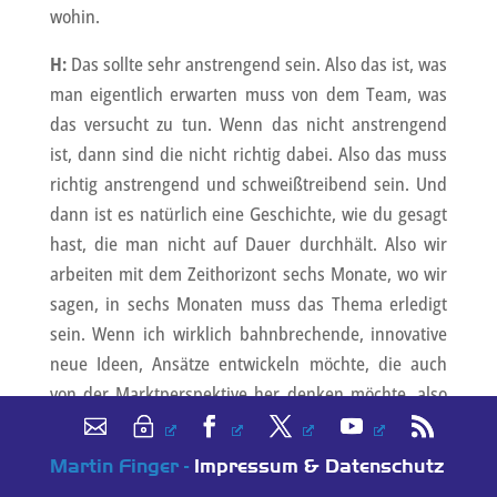
wohin.
H:
Das sollte sehr anstrengend sein. Also das ist, was
man eigentlich erwarten muss von dem Team, was
das versucht zu tun. Wenn das nicht anstrengend
ist, dann sind die nicht richtig dabei. Also das muss
richtig anstrengend und schweißtreibend sein. Und
dann ist es natürlich eine Geschichte, wie du gesagt
hast, die man nicht auf Dauer durchhält. Also wir
arbeiten mit dem Zeithorizont sechs Monate, wo wir
sagen, in sechs Monaten muss das Thema erledigt
sein. Wenn ich wirklich bahnbrechende, innovative
neue Ideen, Ansätze entwickeln möchte, die auch
von der Marktperspektive her denken möchte, also
für das Gesamtkonzept, nicht nur die reine
Lösungsfindung, dafür sind sechs Monate sicherlich
Martin Finger -
Impressum & Datenschutz
viel zu lang, sondern für das Gesamtkonzept ein